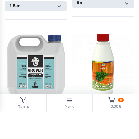
5л
1,5кг
0
Фільтр
Меню
0.00 ₴