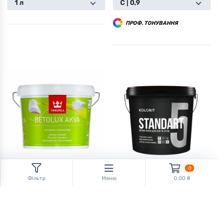
1 л
С | 0,9
ПРОФ. ТОНУВАННЯ
0
Фільтр
Меню
0.00 ₴