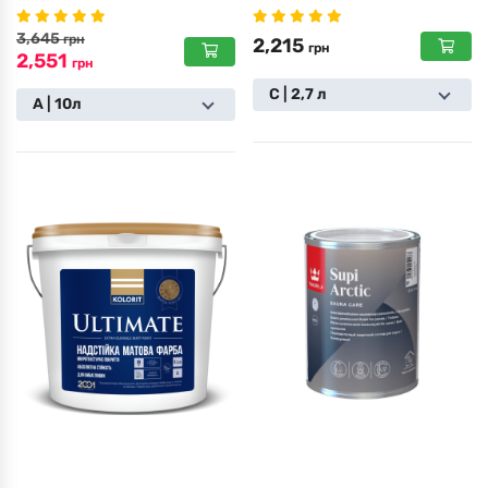
3,645
грн
2,215
грн
2,551
грн
С | 2,7 л
A | 10л