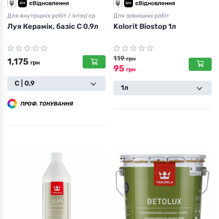
Для внутрішніх робіт / Інтер'єр
Для зовнішніх робіт
Луя Керамік, базіс C 0,9л
Kolorit Biostop 1л
119
грн
1,175
грн
95
грн
С | 0,9
1л
ПРОФ. ТОНУВАННЯ