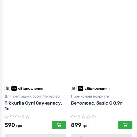
Для внутрішніх робіт / Інтер'єр
Промислові покриття
Tikkurila Супі Саунапесу,
Бетолюкс, базіс С 0,9л
1л
590
899
грн
грн