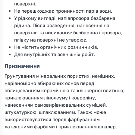
поверхні.
Не перешкоджає проникності парів води.
У рідкому вигляді: напівпрозора безбарвна
рідина. Після розведення, нанесення на
поверхню та висихання: безбарвна і прозора,
плівку на поверхні не утворює.
Не містить органічних розчинників.
Для внутрішніх та зовнішніх робіт.
Призначення
Ґрунтування мінеральних пористих, неміцних,
нерівномірно вбираючих основ перед
облицюванням керамічною та клінкерної плиткою,
приклеюванням лінолеуму і ковроліну,
нанесенням самовирівнювальних сумішей,
штукатуркою, шпаклюванням. Також може
використовуватися перед фарбуванням
латексними фарбами і приклеюванням шпалер.