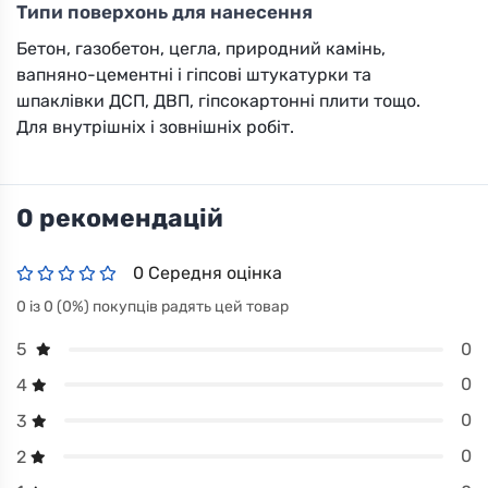
Типи поверхонь для нанесення
Бетон, газобетон, цегла, природний камінь,
вапняно-цементні і гіпсові штукатурки та
шпаклівки ДСП, ДВП, гіпсокартонні плити тощо.
Для внутрішніх і зовнішніх робіт.
0 рекомендацій
0 Середня оцінка
0 із 0 (0%) покупців радять цей товар
0
5
0
4
0
3
0
2