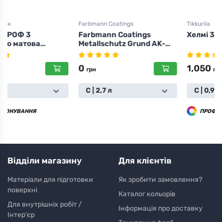
Farbmann Coatings
Tikkurila
Farbmann Coatings
Хелмі 30 | Helmi 30
Metallschutz Grund AK-
300 WB
0
1,050
грн
грн
C | 2,7 л
С | 0,9 л
ПРОФ. ТОНУВАННЯ
Відділи магазину
Для клієнтів
Матеріали для підготовки
Як зробити замовлення?
поверхні
Каталог кольорів
Для внутрішніх робіт /
Інформація про доставку
Інтер'єр