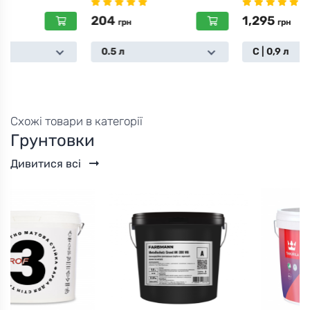
204
1,295
грн
грн
0.5 л
С | 0,9 л
Схожі товари в категорії
Грунтовки
Дивитися всі