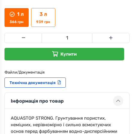
1 л
3 л
366
грн
939
грн
Купити
Файли/Документація
Технічна документація
Інформація про товар
AQUASTOP STRONG. Грунтування пористих,
неміцних, нерівномірно і сильно всмоктуючих
основ перед фарбуванням водно-дисперсійними