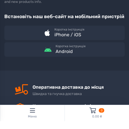
and new products info.
Встановіть наш веб-сайт на мобільний пристрій
Коротка інструкція
iPhone / iOS
Коротка інструкція
Android
Оперативна доставка до місця
Швидка та гнучка доставка
Конкурентоспроможні ціни
0
Знижки та спеціальні пропозиції
Меню
0.00 ₴
Дружня підтримка клієнтів