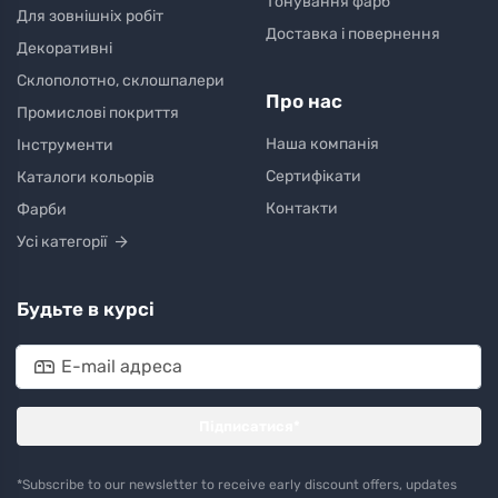
Тонування фарб
Для зовнішніх робіт
Доставка і повернення
Декоративні
Склополотно, склошпалери
Про нас
Промислові покриття
Наша компанія
Інструменти
Сертифікати
Каталоги кольорів
Контакти
Фарби
Усі категорії
Будьте в курсі
Підписатися*
*Subscribe to our newsletter to receive early discount offers, updates