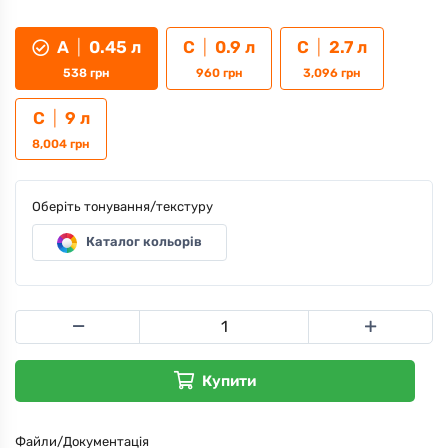
A
|
0.45 л
C
|
0.9 л
C
|
2.7 л
538
грн
960
грн
3,096
грн
C
|
9 л
8,004
грн
Оберіть тонування/текстуру
Каталог кольорів
Купити
Файли/Документація