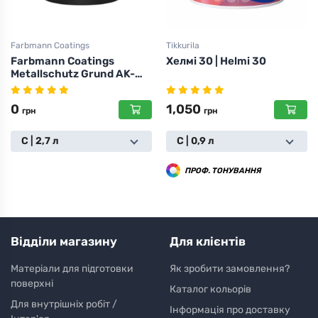
Farbmann Coatings
Tikkurila
Farbmann Coatings
Хелмі 30 | Helmi 30
Metallschutz Grund AK-
300 WB
0
1,050
грн
грн
C | 2,7 л
С | 0,9 л
ПРОФ. ТОНУВАННЯ
Відділи магазину
Для клієнтів
Матеріали для підготовки
Як зробити замовлення?
поверхні
Каталог кольорів
Для внутрішніх робіт /
Інформація про доставку