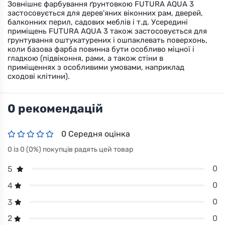
Зовнішнє фарбування ґрунтовкою FUTURA AQUA 3
застосовується для дерев'яних віконних рам, дверей,
балконних перил, садових меблів і т.д. Усередині
приміщень FUTURA AQUA 3 також застосовується для
грунтування оштукатурених і ошпаклевать поверхонь,
коли базова фарба повинна бути особливо міцної і
гладкою (підвіконня, рами, а також стіни в
приміщеннях з особливими умовами, наприклад
сходові клітини).
0 рекомендацій
0 Середня оцінка
0 із 0 (0%) покупців радять цей товар
0
5
0
4
0
3
0
2