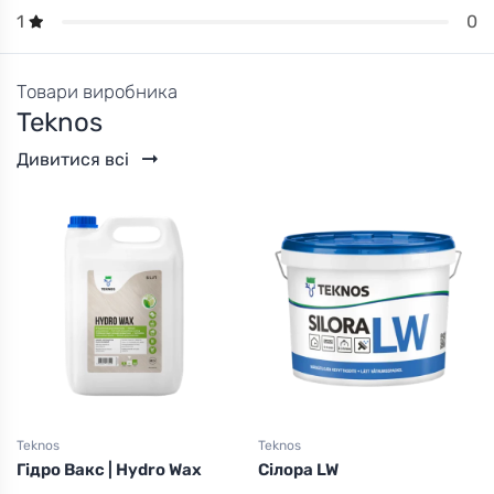
0
1
Товари виробника
Teknos
Дивитися всі
Teknos
Teknos
Гідро Вакс | Hydro Wax
Сілора LW