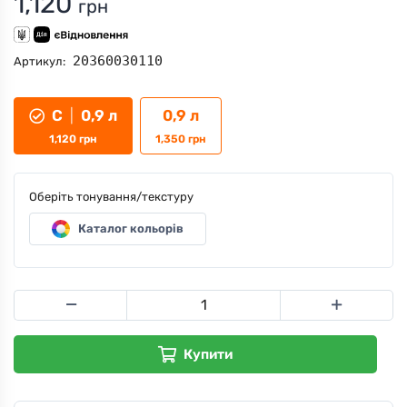
1,120
грн
20360030110
Артикул:
С
|
0,9 л
0,9 л
1,120
грн
1,350
грн
Оберіть тонування/текстуру
Каталог кольорів
Купити