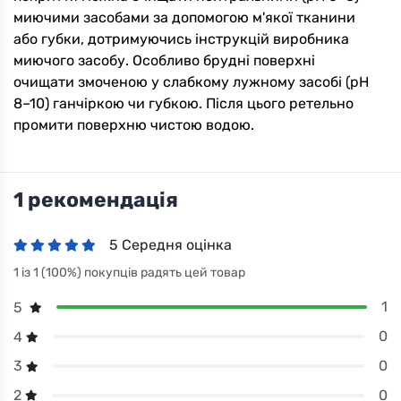
миючими засобами за допомогою м'якої тканини
або губки, дотримуючись інструкцій виробника
миючого засобу. Особливо брудні поверхні
очищати змоченою у слабкому лужному засобі (pH
8–10) ганчіркою чи губкою. Після цього ретельно
промити поверхню чистою водою.
1 рекомендація
5 Середня оцінка
1 із 1 (100%) покупців радять цей товар
1
5
0
4
0
3
0
2