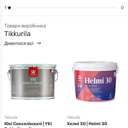
0
1
Товари виробника
Tikkurila
Дивитися всі
Tikkurila
Tikkurila
Юкі Соккелімаалі | YKI
Хелмі 30 | Helmi 30