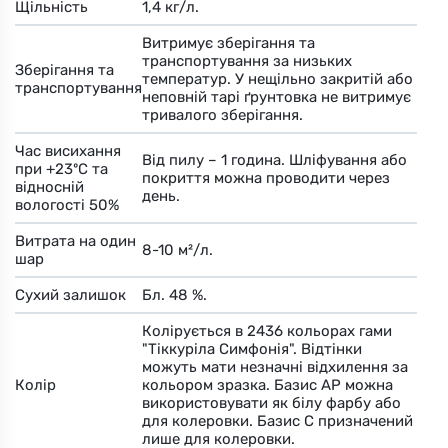
Щільність
1,4 кг/л.
Витримує зберігання та
транспортування за низьких
Зберігання та
температур. У нещільно закритій або
транспортування
неповній тарі ґрунтовка не витримує
тривалого зберігання.
Час висихання
Від пилу – 1 година. Шліфування або
при +23ºС та
покриття можна проводити через
відносній
день.
вологості 50%
Витрата на один
8-10 м²/л.
шар
Сухий залишок
Бл. 48 %.
Колірується в 2436 кольорах гами
"Тіккуріла Симфонія". Відтінки
можуть мати незначні відхилення за
Колір
кольором зразка. Базис АР можна
використовувати як білу фарбу або
для колеровки. Базис С призначений
лише для колеровки.