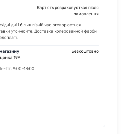
Вартість розраховується після
замовлення
хідні дні і більш пізній час оговорюється.
тавки уточнюйте. Доставка колерованной фарби
едоплаті.
 магазину
Безкоштовно
еценка 19А
Пн–Пт, 9:00–18:00