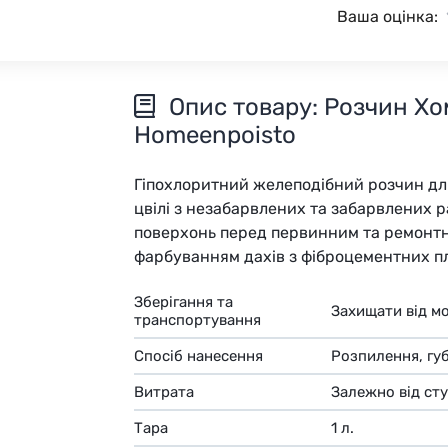
Ваша оцінка:
Опис товару: Розчин Хом
Homeenpoisto
Гіпохлоритний желеподібний розчин для
цвілі з незабарвлених та забарвлених 
поверхонь перед первинним та ремонт
фарбуванням дахів з фіброцементних пл
Зберігання та
Захищати від м
транспортування
Спосіб нанесення
Розпилення, губ
Витрата
Залежно від сту
Тара
1 л.