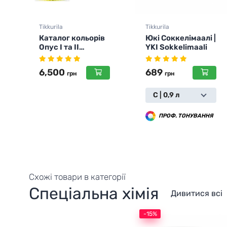
Tikkurila
Tikkurila
Юкі Соккелімаалі |
Хелмі 30 | Helmi
YKI Sokkelimaali
30
689
1,050
грн
грн
С | 0,9 л
С | 0,9 л
ПРОФ. ТОНУВАННЯ
ПРОФ. ТОНУВАННЯ
Схожі товари в категорії
Спеціальна хімія
Дивитися всі
-15%