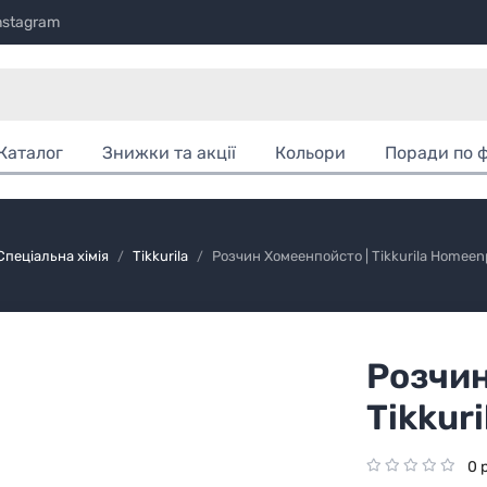
nstagram
Каталог
Знижки та акції
Кольори
Поради по 
Спеціальна хімія
Tikkurila
Розчин Хомеенпойсто | Tikkurila Homeen
Розчин
Tikkur
0 