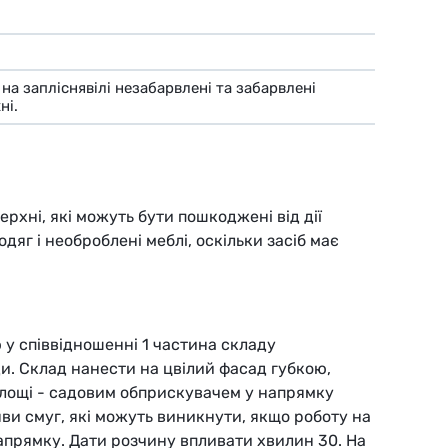
на запліснявілі незабарвлені та забарвлені
ні.
верхні, які можуть бути пошкоджені від дії
дяг і необроблені меблі, оскільки засіб має
у співвідношенні 1 частина складу
ди. Склад нанести на цвілий фасад губкою,
площі - садовим обприскувачем у напрямку
ви смуг, які можуть виникнути, якщо роботу на
прямку. Дати розчину впливати хвилин 30. На