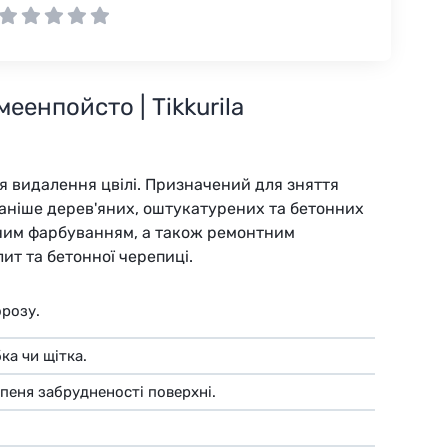
еенпойсто | Tikkurila
 видалення цвілі. Призначений для зняття
раніше дерев'яних, оштукатурених та бетонних
ним фарбуванням, а також ремонтним
ит та бетонної черепиці.
орозу.
ка чи щітка.
пеня забрудненості поверхні.