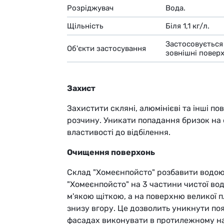
Розріджувач
Вода.
Щільність
Біля 1,1 кг/л.
Застосовується 
Об'єкти застосування
зовнішні поверх
Захист
Захистити скляні, алюмінієві та інші по
розчину. Уникати попадання бризок на о
властивості до відбілення.
Очищення поверхонь
Склад "Хомеєнпойсто" розбавити водою 
"Хомеєнпойсто" на 3 частини чистої во
м'якою щіткою, а на поверхню великої 
знизу вгору. Це дозволить уникнути поя
фасадах виконувати в протилежному на