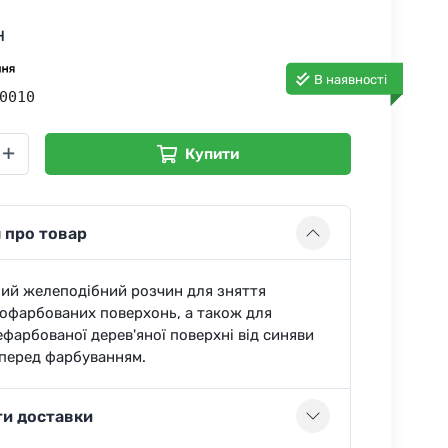
н
В наявності
0010
Купити
 про товар
ий желеподібний розчин для зняття
пофарбованих поверхонь, а також для
фарбованої дерев'яної поверхні від синяви
 перед фарбуванням.
ти доставки