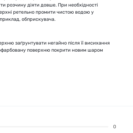
ти розчину діяти довше. При необхідності
верхні ретельно промити чистою водою у
априклад, обприскувача.
рхню заґрунтувати негайно після її висихання
 пофарбовану поверхню покрити новим шаром
0