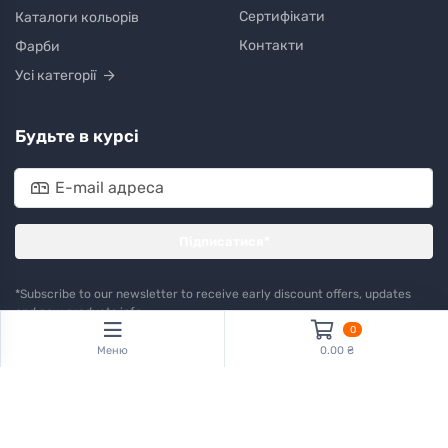
Сертифікати
Каталоги кольорів
Контакти
Фарби
Усі категорії
Будьте в курсі
Підписатися*
*Subscribe to our newsletter to receive early discount offers, updates
and new products info.
0
Меню
0.00 ₴
Встановіть наш веб-сайт на мобільний пристрій
Коротка інструкція
iPhone / iOS