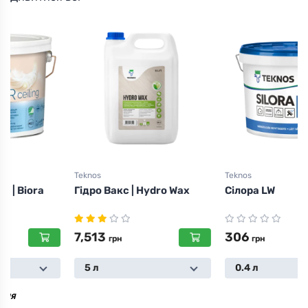
Teknos
Teknos
Гідро Вакс | Hydro Wax
Сілора LW
7,513
306
грн
грн
5 л
0.4 л