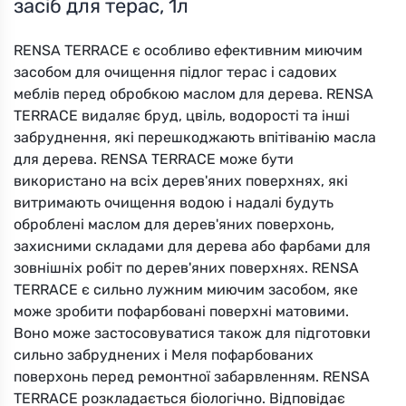
засіб для терас, 1л
RENSA TERRACE є особливо ефективним миючим
засобом для очищення підлог терас і садових
меблів перед обробкою маслом для дерева. RENSA
TERRACE видаляє бруд, цвіль, водорості та інші
забруднення, які перешкоджають впітіванію масла
для дерева. RENSA TERRACE може бути
використано на всіх дерев'яних поверхнях, які
витримають очищення водою і надалі будуть
оброблені маслом для дерев'яних поверхонь,
захисними складами для дерева або фарбами для
зовнішніх робіт по дерев'яних поверхнях. RENSA
TERRACE є сильно лужним миючим засобом, яке
може зробити пофарбовані поверхні матовими.
Воно може застосовуватися також для підготовки
сильно забруднених і Меля пофарбованих
поверхонь перед ремонтної забарвленням. RENSA
TERRACE розкладається біологічно. Відповідає