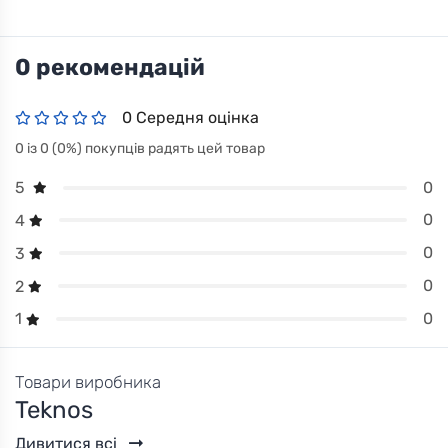
0 рекомендацій
0 Середня оцінка
0 із 0 (0%) покупців радять цей товар
0
5
0
4
0
3
0
2
0
1
Товари виробника
Teknos
Дивитися всі