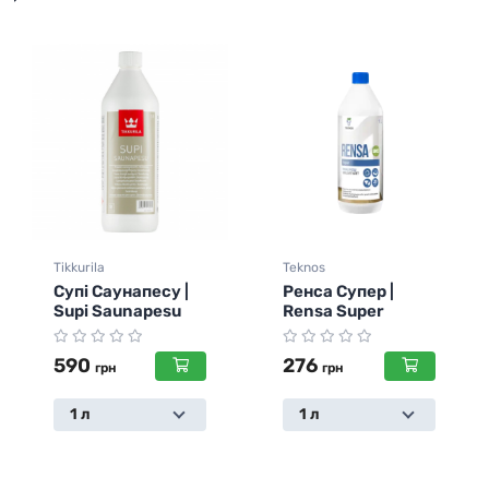
Tikkurila
Teknos
Супі Саунапесу |
Ренса Супер |
Supi Saunapesu
Rensa Super
590
276
грн
грн
1 л
1 л