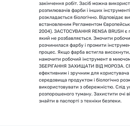
закінчення робіт. Засіб можна викорис
розпилювачів фарби і інших інструмен
розкладається біологічно. Відповідає 
встановленим Регламентом Європейсько
2004). ЗАСТОСУВАННЯ RENSA BRUSH є г
який не розбавляється. Змочити робоч
розчинилася фарбу і промити інструмен
процес. Якщо фарба встигла висохнути,
намочити робочий інструмент в миючом
ЗБЕРІГАННЯ ЗАХИЩАТИ ВІД МОРОЗА. С
ефективним і зручним для користувача
середовища продуктом і біологічно роз
використовувати з обережністю. Слід у
розпорошеного туману. Захистити очі в
знайти в паспорті з техніки безпеки.