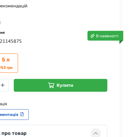
рекомендацій
н
В наявності
21145875
5 л
953
грн
Купити
ація
ументація
 про товар