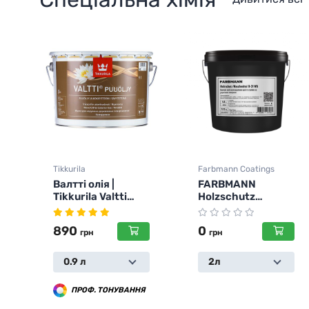
Tikkurila
Farbmann Coatings
Валтті олія |
FARBMANN
Tikkurila Valtti
Holzschutz
Puuöljy
Waschmittel О-31
WB
890
0
грн
грн
0.9 л
2л
ПРОФ. ТОНУВАННЯ