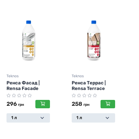
Teknos
Teknos
T
Ренса Фасад |
Ренса Террас |
Rensa Facade
Rensa Terrace
296
258
грн
грн
1 л
1 л