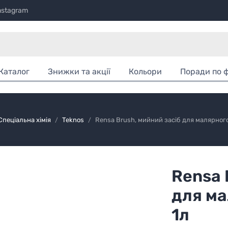
nstagram
Каталог
Знижки та акції
Кольори
Поради по 
Спеціальна хімія
Teknos
Rensa Brush, мийний засіб для малярного
Rensa 
для ма
1л