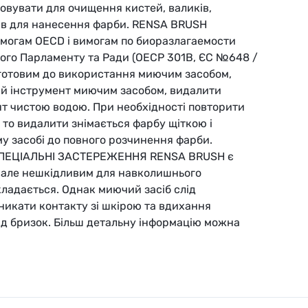
товувати для очищення кистей, валиків,
тів для нанесення фарби. RENSA BRUSH
вимогам OECD і вимогам по биоразлагаемости
го Парламенту та Ради (ОЕСР 301B, ЄС №648 /
отовим до використання миючим засобом,
ий інструмент миючим засобом, видалити
т чистою водою. При необхідності повторити
 то видалити знімається фарбу щіткою і
у засобі до повного розчинення фарби.
ПЕЦІАЛЬНІ ЗАСТЕРЕЖЕННЯ RENSA BRUSH є
 але нешкідливим для навколишнього
кладається. Однак миючий засіб слід
никати контакту зі шкірою та вдихання
ід бризок. Більш детальну інформацію можна