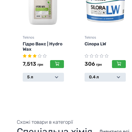
Teknos
Teknos
Гідро Вакс | Hydro
Сілора LW
Wax
7,513
306
грн
грн
5 л
0.4 л
Я
Схожі товари в категорії
Спеціальна хімія
Дивитися всі