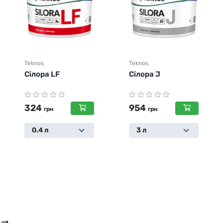
Teknos
Teknos
Сілора LF
Сілора J
324
954
грн
грн
0.4 л
3 л