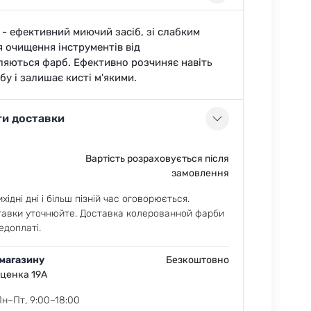
 - ефективний миючий засіб, зі слабким
я очищення інструментів від
яються фарб. Ефективно розчиняє навіть
бу і залишає кисті м'якими.
ти доставки
Вартість розраховується після
замовлення
хідні дні і більш пізній час оговорюється.
тавки уточнюйте. Доставка колерованной фарби
едоплаті.
 магазину
Безкоштовно
еценка 19А
Пн–Пт, 9:00–18:00