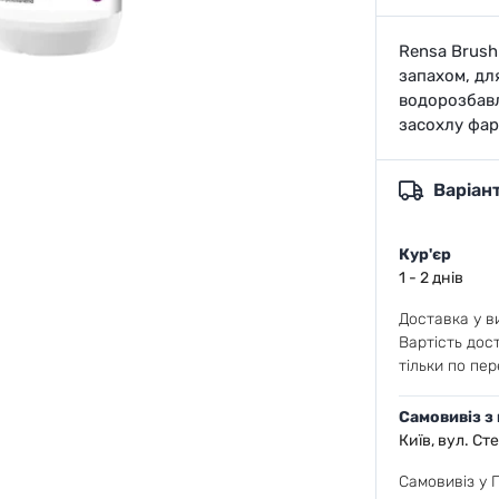
Rensa Brush
запахом, дл
водорозбавл
засохлу фар
Варіан
Кур'єр
1 - 2 днів
Доставка у ви
Вартість дос
тільки по пер
Самовивіз з
Київ, вул. Ст
Самовивіз у 