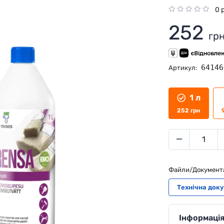
0 
252
гр
64146
Артикул:
1 л
252
грн
Файли/Документ
Технічна док
Інформація