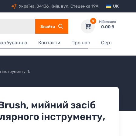
Україна, 04136, Київ, вул. Стеценка 19А
UK
0
Мій кошик
Знайти
0.00 ₴
фарбуванню
Контакти
Про нас
Сертифікати
 інструменту, 1л
Brush, мийний засіб
лярного інструменту,