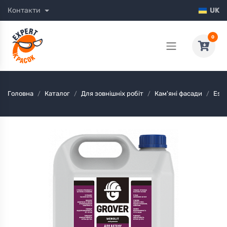
Контакти
UK
0
Головна
Каталог
Для зовнішніх робіт
Кам'яні фасади
Esk