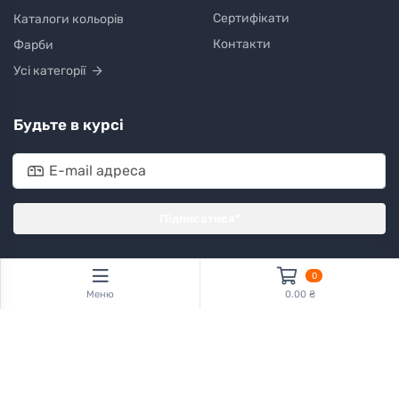
Сертифікати
Каталоги кольорів
Контакти
Фарби
Усі категорії
Будьте в курсі
Підписатися*
*Subscribe to our newsletter to receive early discount offers, updates
0
and new products info.
Меню
0.00 ₴
Встановіть наш веб-сайт на мобільний пристрій
Коротка інструкція
iPhone / iOS