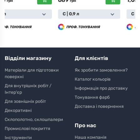
689
1,050
грн
грн
С | 0,9 л
С | 0,9 л
ПРОФ. ТОНУВАННЯ
ПРОФ. ТОНУВАННЯ
Відділи магазину
Для клієнтів
Матеріали для підготовки
Як зробити замовлення?
поверхні
Каталог кольорів
Для внутрішніх робіт /
Інформація про доставку
Інтер'єр
Тонування фарб
Для зовнішніх робіт
Доставка і повернення
Декоративні
Склополотно, склошпалери
Про нас
Промислові покриття
Наша компанія
Інструменти