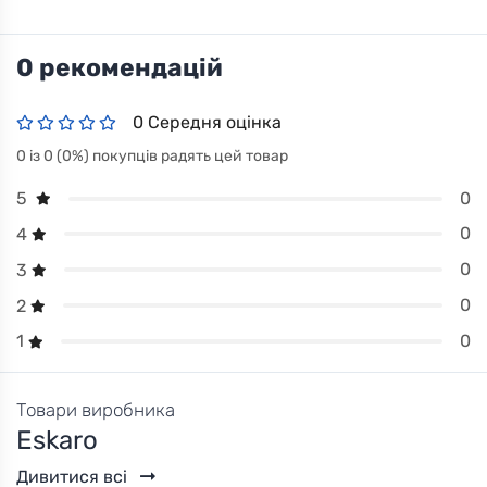
0 рекомендацій
0 Середня оцінка
0 із 0 (0%) покупців радять цей товар
0
5
0
4
0
3
0
2
0
1
Товари виробника
Eskaro
Дивитися всі