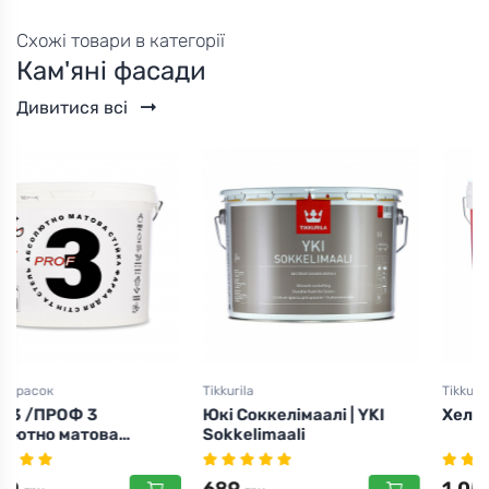
Схожі товари в категорії
Кам'яні фасади
Дивитися всі
Tikkurila
Tikkurila
Юкі Соккелімаалі | YKI
Хелмі 30 | Helmi 30
Sokkelimaali