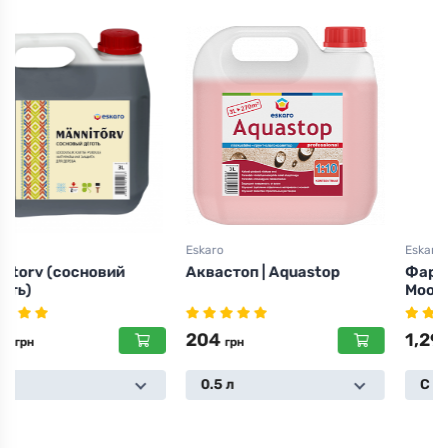
Eskaro
Eskaro
Аквастоп | Aquastop
Фарба для меблів
Mooblivarv
204
1,295
грн
грн
0.5 л
С | 0,9 л