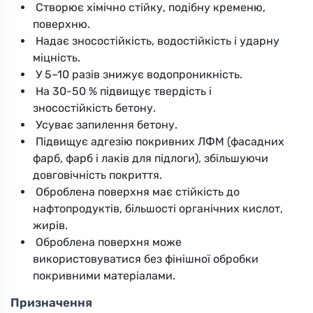
Створює хімічно стійку, подібну кременю,
поверхню.
Надає зносостійкість, водостійкість і ударну
міцність.
У 5–10 разів знижує водопроникність.
На 30-50 % підвищує твердість і
зносостійкість бетону.
Усуває запилення бетону.
Підвищує адгезію покривних ЛФМ (фасадних
фарб, фарб і лаків для підлоги), збільшуючи
довговічність покриття.
Оброблена поверхня має стійкість до
нафтопродуктів, більшості органічних кислот,
жирів.
Оброблена поверхня може
використовуватися без фінішної обробки
покривними матеріалами.
Призначення