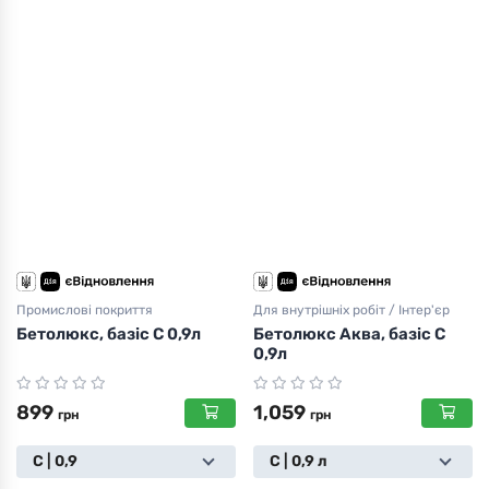
Промислові покриття
Для внутрішніх робіт / Інтер'єр
Бетолюкс, базіс С 0,9л
Бетолюкс Аква, базіс С
0,9л
899
1,059
грн
грн
С | 0,9
С | 0,9 л