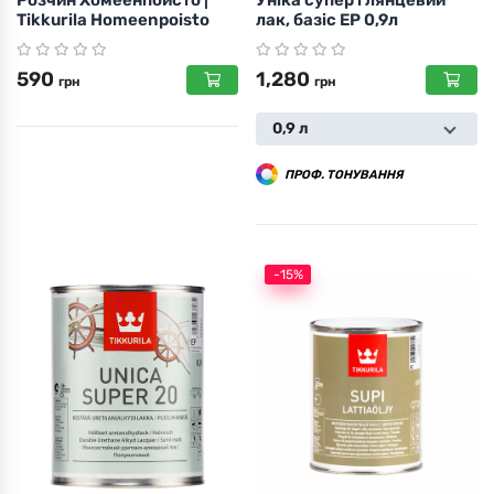
Розчин Хомеенпойсто |
Уніка супер глянцевий
Tikkurila Homeenpoisto
лак, базіс ЕР 0,9л
590
1,280
грн
грн
0,9 л
ПРОФ. ТОНУВАННЯ
-15%