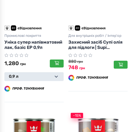
Промислові покриття
Для внутрішніх робіт / Інтер'єр
Уніка супер напівматовий
Захисний засіб Супі олія
лак, базіс ЕР 0,9л
для підлоги | Supi
Lattiaolju, базіс ЕС 0,9л
880
грн
1,280
грн
748
грн
0,9 л
ПРОФ. ТОНУВАННЯ
ПРОФ. ТОНУВАННЯ
-15%