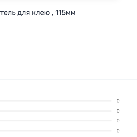
тель для клею , 115мм
0
0
0
0