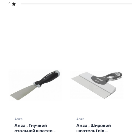
1
Anza
Anza
Anza , Широкий
Anza ,
шпатель (під
Професійний