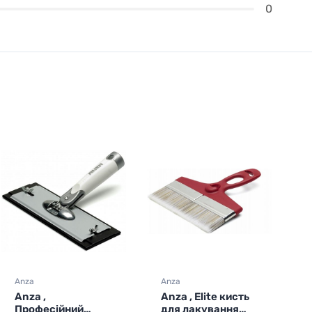
0
Anza
Anza
A
Anza , Elite кисть
Anza , X2T кисть
для лакування
вигнута