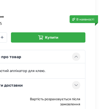
В наявності
5
Купити
 про товар
стий аплікатор для клею.
ти доставки
Вартість розраховується після
замовлення