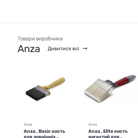
Товари виробника
Anza
Дивитися всі
Anza
Anza
ь
Anza , Elite кисть
Anza , Гнучкий
вигнутий для
стальний шпатель