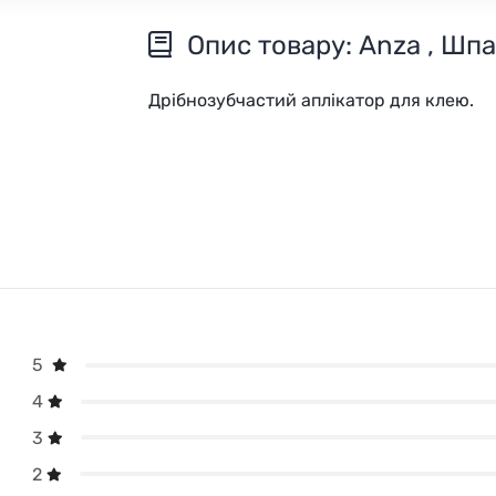
Опис товару: Anza , Шпа
Дрібнозубчастий аплікатор для клею.
5
4
3
2