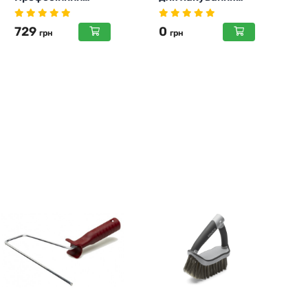
підлоги , 200мм
0
0
грн
грн
50 мм