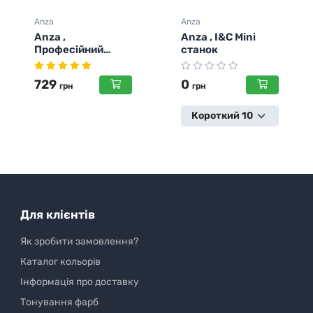
Anza
Anza
Anza , I&C Mini
Anza , I&C Maxi
станок
Stick станок ,
18см
0
0
грн
грн
Короткий 10 см
Для клієнтів
Як зробити замовлення?
Каталог кольорів
Інформація про доставку
Тонування фарб