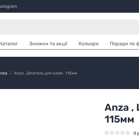
nstagram
Каталог
Знижки та акції
Кольори
Поради по 
nza
Anza , Шпатель для клею , 115мм
Anza ,
115мм
0 