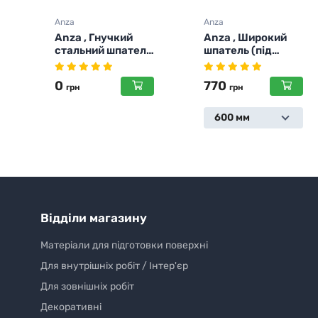
Anza
Anza
Anza , Широкий
Anza ,
ь
шпатель (під
Професійний
замовлення)
шліфувальний
інструмент на
770
729
грн
липучці
грн
600 мм
Відділи магазину
Матеріали для підготовки поверхні
Для внутрішніх робіт / Інтер'єр
Для зовнішніх робіт
Декоративні