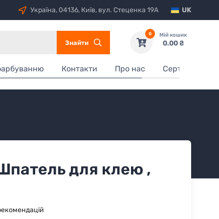
Україна, 04136, Київ, вул. Стеценка 19А
UK
0
Мій кошик
Знайти
0.00 ₴
фарбуванню
Контакти
Про нас
Сертифікати
 Шпатель для клею ,
рекомендацій