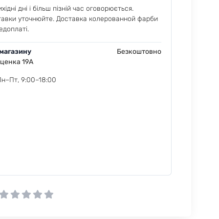
хідні дні і більш пізній час оговорюється.
тавки уточнюйте. Доставка колерованной фарби
едоплаті.
 магазину
Безкоштовно
еценка 19А
Пн–Пт, 9:00–18:00