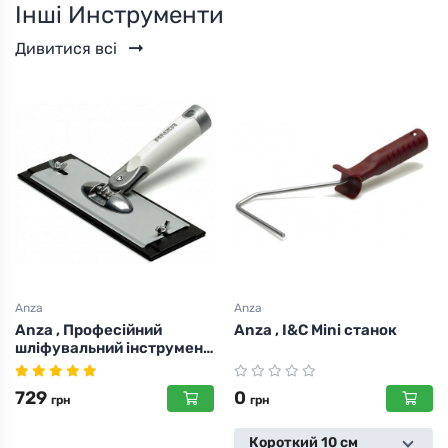
Інші Инструменти
Дивитися всі
Anza
Anza
Anza , I&C Mini станок
Anza , I&C Maxi Stick
станок , 18см
0
0
грн
грн
Короткий 10 см