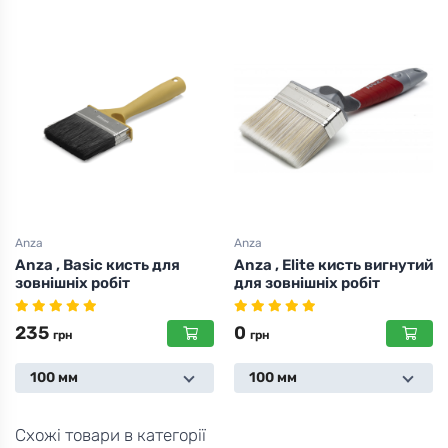
Anza
Anza
Anza , Elite кисть вигнутий
Anza , Гнучкий стальний
для зовнішніх робіт
шпатель , 100мм
0
0
грн
грн
100 мм
Схожі товари в категорії