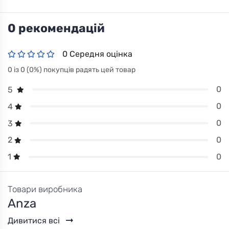
0 рекомендацій
0 Середня оцінка
0 із 0 (0%) покупців радять цей товар
0
5
0
4
0
3
0
2
0
1
Товари виробника
Anza
Дивитися всі