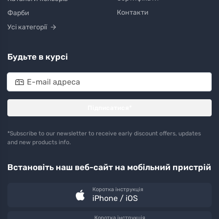
Контакти
Фарби
Усі категорії
Будьте в курсі
Підписатися*
*Subscribe to our newsletter to receive early discount offers, updates
and new products info.
Встановіть наш веб-сайт на мобільний пристрій
Коротка інструкція
iPhone / iOS
Коротка інструкція