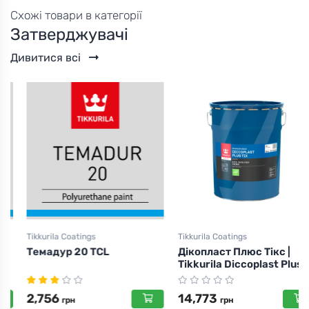
Схожі товари в категорії
Затверджувачі
Дивитися всі
Tikkurila Coatings
Tikkurila Coatings
Темадур 20 TCL
Дікопласт Плюс Тікс |
Tikkurila Diccoplast Plus
TIX
2,756
14,773
грн
грн