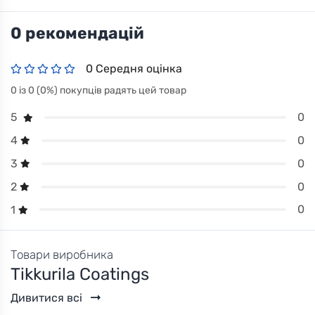
0 рекомендацій
0 Середня оцінка
0 із 0 (0%) покупців радять цей товар
0
5
0
4
0
3
0
2
0
1
Товари виробника
Tikkurila Coatings
Дивитися всі