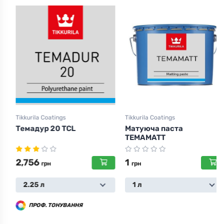
Tikkurila Coatings
Tikkurila Coatings
Темадур 20 TCL
Матуюча паста
TEMAMATТ
2,756
1
грн
грн
2.25 л
1 л
ПРОФ. ТОНУВАННЯ