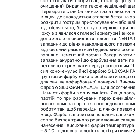
застосовувати, наприклад, сталеву щітку,
очищення). Видалити також нещільний шар
Перевірити стан бетонних пазів і виконати
місцях, де знаходиться сталева бетонна ар
розкрити гострим пристосуванням або шл
т.д. після цього, бетонну поверхню, при н
іржу з з'явилася сталевої арматури і вико
допомогою епоксидного покриття INERTA МА
западини до рівня навколишнього поверхн
відповідний ремонтний будівельний розчи
вапняно-цементний розчин. Завершувати р
западин акуратно і до фарбування дати 
ретельно перемішати перед нанесенням. Чис
силіконо-емульсійної фарбою SILOKSAN FAC
грунтовки фарбу можна розбавити водою н
для раніше пофарбованої поверхні. Викон
фарбою SILOKSAN FACADE. Для досягнення 
кількість фарби в одну ємність. Якщо дов
партій, то при фарбуванні перехідних діля
нового номера партії і з попереднього номе
роботу так, щоб перехідні ділянки поверх
місці. Фарба наноситься пензлем, валиком
сопло безповітряного розпилювача склада
нанесення і висихання фарби температура 
+ 5 ° С і відносна вологість повітря нижч