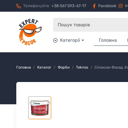
Телефонуйте
+38 067 593-67-17
Facebook
I
Категорії
Головна
Головна
Каталог
Фарби
Teknos
Сілоксан Фасад, ба