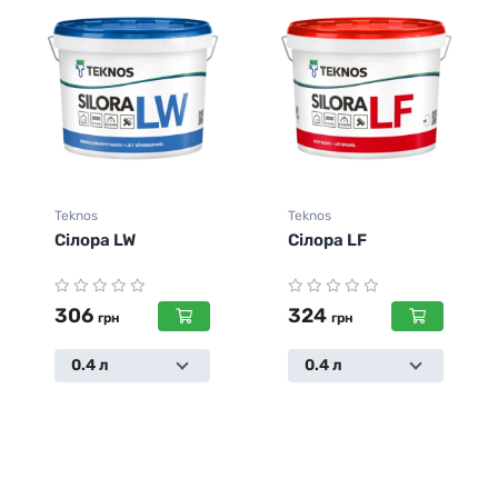
Teknos
Teknos
Сілора LF
Сілора J
324
954
грн
грн
0.4 л
3 л