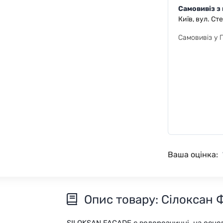
Самовивіз з
Київ, вул. Ст
Самовивіз у 
Ваша оцінка:
Опис товару: Сілоксан Фа
SILOKSAN FACADE є водорозчинні, на основі