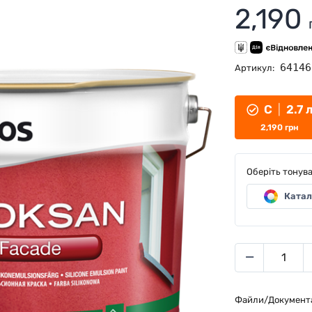
2,190
64146
Артикул:
C
|
2.7 
2,190
грн
Оберіть тонув
Катал
Файли/Документ