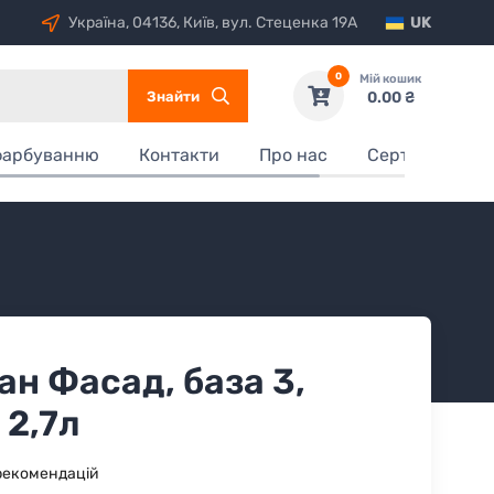
Україна, 04136, Київ, вул. Стеценка 19А
UK
0
Мій кошик
Знайти
0.00 ₴
фарбуванню
Контакти
Про нас
Сертифікати
ан Фасад, база 3,
 2,7л
рекомендацій