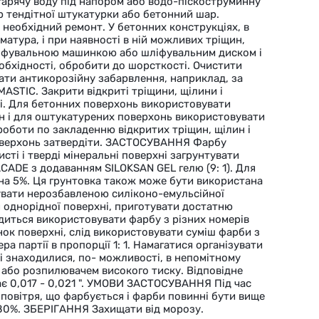
 гарячу воду під напором або водо-піскоструминну
 тендітної штукатурки або бетонний шар.
 необхідний ремонт. У бетонних конструкціях, в
матура, і при наявності в ній можливих тріщин,
іфувальною машинкою або шліфувальним диском і
еобхідності, обробити до шорсткості. Очистити
нати антикорозійну забарвлення, наприклад, за
STIC. Закрити відкриті тріщини, щілини і
і. Для бетонних поверхонь використовувати
н і для оштукатурених поверхонь використовувати
оботи по закладенню відкритих тріщин, щілин і
поверхонь затвердіти. ЗАСТОСУВАННЯ Фарбу
ті і тверді мінеральні поверхні загрунтувати
ADE з додаванням SILOKSAN GEL гелю (9: 1). Для
а 5%. Ця грунтовка також може бути використана
увати нерозбавленою силіконо-емульсійної
однорідної поверхні, приготувати достатню
одиться використовувати фарбу з різних номерів
нок поверхні, слід використовувати суміш фарби з
ра партії в пропорції 1: 1. Намагатися організувати
ні знаходилися, по- можливості, в непомітному
 або розпилювачем високого тиску. Відповідне
є 0,017 - 0,021 ". УМОВИ ЗАСТОСУВАННЯ Під час
повітря, що фарбується і фарби повинні бути вище
е 80%. ЗБЕРІГАННЯ Захищати від морозу.