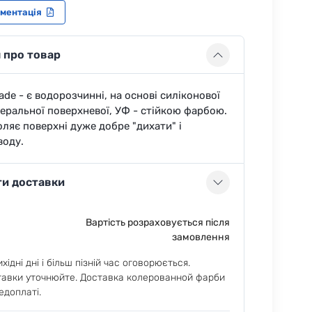
ументація
 про товар
ade - є водорозчинні, на основі силіконової
інеральної поверхневої, УФ - стійкою фарбою.
ляє поверхні дуже добре "дихати" і
воду.
ти доставки
Вартість розраховується після
замовлення
хідні дні і більш пізній час оговорюється.
тавки уточнюйте. Доставка колерованной фарби
едоплаті.