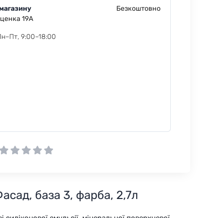
 магазину
Безкоштовно
еценка 19А
Пн–Пт, 9:00–18:00
сад, база 3, фарба, 2,7л
 силіконової емульсії, мінеральної поверхневої,