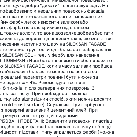
рхні дуже добре "дихати" і відштовхує воду. На
 пофарбованих мінеральних поверхонь фасадів,
ної і вапняно-песчанного цегли і мінеральних
ійну фарбу легко наносити валиком або
ого, фарба не стає крихкою під впливом
дштовхує вологу, то вона дозволяє добре зберігати
схильна до корозії під впливом газів, що містяться
 Нанесення наступного шару на SILOKSAN FACADE
бно окремої грунтовки для більшості забарвлених
 SILOKSAN GEL - гель у фарбу для нанесення
 ПОВЕРХНІ: Нові бетонні елементи або поверхню
ю SILOKSAN FACADE, коли з часу заливки пройшов,
 зв'язалася і більше не мокра і не волога до
мірювальні параметри повинні бути нижче за
ими відсоткам 4%. Рекомендується нові
 8 тижнів, після затвердіння поверхонь. З
ільтра тиску. При необхідності можна
щітку або відповідний спосіб, яким можна досягти
 mold -cast surface). Слухаючи. При фарбуванні
 з поверхні видалений цементний клей. При
дотримуватися інструкцій, виданими
ОВАНІ ПОВЕРХНІ: Видалити з поверхні пластівці
одібні шари фарби (наприклад, вапняну побілку).
міцності підстави і типу видаляється фарби (можна