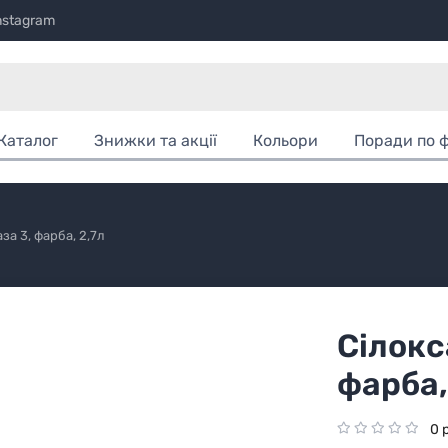
nstagram
Каталог
Знижки та акції
Кольори
Поради по 
за 3, фарба, 2,7л
Сілокс
фарба,
0 