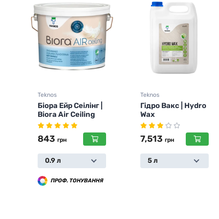
Teknos
Teknos
Гідро Вакс | Hydro
Сілора LW
Wax
7,513
306
грн
грн
5 л
0.4 л
Я