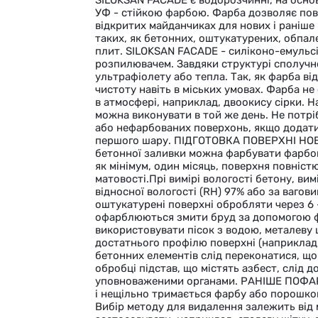
УФ - стійкою фарбою. Фарба дозволяє пове
відкритих майданчиках для нових і раніше
таких, як бетонних, оштукатурених, обпале
плит. SILOKSAN FACADE - силіконо-емульс
розпилювачем. Завдяки структурі сполучн
ультрафіолету або тепла. Так, як фарба ві
чистоту навіть в міських умовах. Фарба не 
в атмосфері, наприклад, двоокису сірки.
можна виконувати в той же день. Не потрі
або нефарбованих поверхонь, якщо додати
першого шару. ПІДГОТОВКА ПОВЕРХНІ НОВІ
бетонної заливки можна фарбувати фарбо
як мінімум, один місяць, поверхня повністю
матовості.Прі вимірі вологості бетону, ви
відносної вологості (RH) 97% або за вагов
оштукатурені поверхні обробляти через 6 -
офарблюються змити бруд за допомогою ф
використовувати пісок з водою, металеву 
достатнього профілю поверхні (наприклад,
бетонних елементів слід переконатися, що
обробці підстав, що містять азбест, слід 
уповноваженими органами. РАНІШЕ ПОФАРБ
і нещільно тримається фарбу або порошкоп
Вибір методу для видалення залежить від 