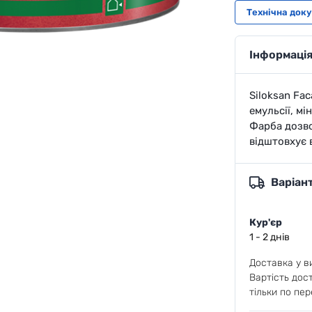
Технічна док
Інформація
Siloksan Fac
емульсії, м
Фарба дозво
відштовхує 
Варіан
Кур'єр
1 - 2 днів
Доставка у ви
Вартість дос
тільки по пер