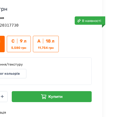
грн
В наявності
20317730
л
C
|
9 л
A
|
18 л
5,580
грн
11,754
грн
ання/текстуру
ог кольорів
Купити
ація