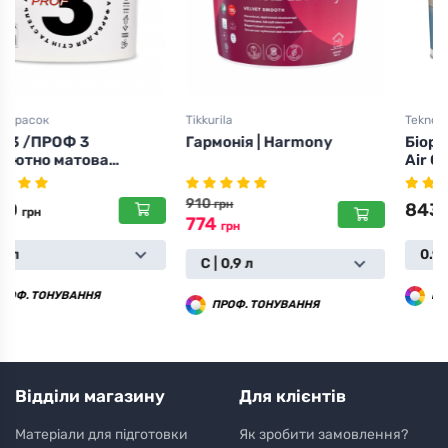
Tikkurila
Teknos
Гармонія | Harmony
Біора Ейр Сеілінг | Biora
Air Ceiling
910
грн
843
грн
774
грн
0.9 л
С | 0,9 л
ПРОФ. ТОНУВАННЯ
ПРОФ. ТОНУВАННЯ
Відділи магазину
Для клієнтів
Матеріали для підготовки
Як зробити замовлення?