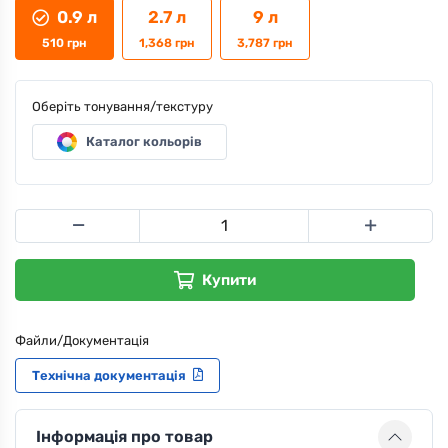
0.9 л
2.7 л
9 л
510
грн
1,368
грн
3,787
грн
Оберіть тонування/текстуру
Каталог кольорів
Купити
Файли/Документація
Технічна документація
Інформація про товар