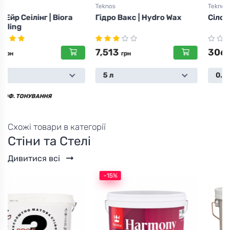
Teknos
Teknos
Гідро Вакс | Hydro Wax
Сілора LW
7,513
306
грн
грн
5 л
0.4 л
Схожі товари в категорії
Стіни та Стелі
Дивитися всі
-15%