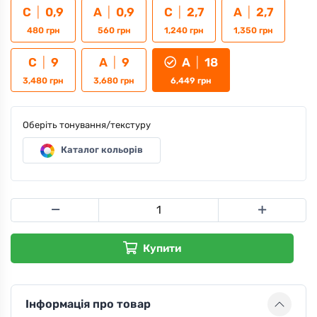
С
|
0,9
А
|
0,9
С
|
2,7
А
|
2,7
480
грн
560
грн
1,240
грн
1,350
грн
С
|
9
А
|
9
А
|
18
3,480
грн
3,680
грн
6,449
грн
Оберіть тонування/текстуру
Каталог кольорів
Купити
Інформація про товар