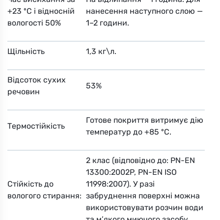
+23 ºС і відносній
нанесення наступного слою —
вологості 50%
1–2 години.
Щільність
1,3 кг\л.
Відсоток сухих
53%
речовин
Готове покриття витримує дію
Термостійкість
температур до +85 ºС.
2 клас (відповідно до: PN-EN
13300:2002P, PN-EN ISO
Стійкість до
11998:2007). У разі
вологого стирання:
забруднення поверхні можна
використовувати розчин води
та м’якого миючого засобу.