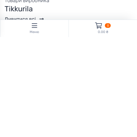
Товари виробника
Tikkurila
Дивитися всі
0
Меню
0.00 ₴
Tikkurila
Tikkurila
Юкі Соккелімаалі | YKI
Хелмі 30 | Helmi 30
Sokkelimaali
689
1,050
грн
грн