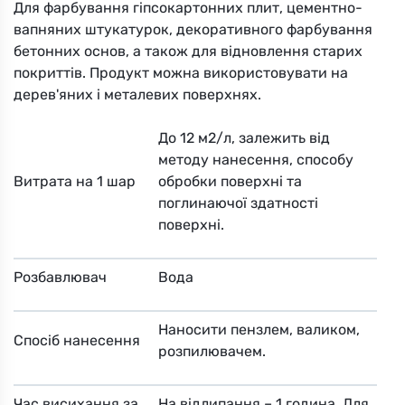
Для фарбування гіпсокартонних плит, цементно-
вапняних штукатурок, декоративного фарбування
бетонних основ, а також для відновлення старих
покриттів. Продукт можна використовувати на
дерев'яних і металевих поверхнях.
До 12 м2/л, залежить від
методу нанесення, способу
Витрата на 1 шар
обробки поверхні та
поглинаючої здатності
поверхні.
Розбавлювач
Вода
Наносити пензлем, валиком,
Спосіб нанесення
розпилювачем.
Час висихання за
На відлипання – 1 година. Для