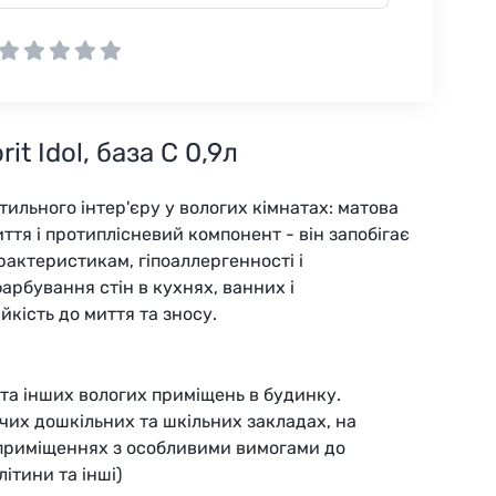
t Idol, база С 0,9л
тильного інтер'єру у вологих кімнатах: матова
иття і протиплісневий компонент - він запобігає
арактеристикам, гіпоаллергенності і
 фарбування стін в кухнях, ванних і
йкість до миття та зносу.
 та інших вологих приміщень в будинку.
чих дошкільних та шкільних закладах, на
 приміщеннях з особливими вимогами до
літини та інші)