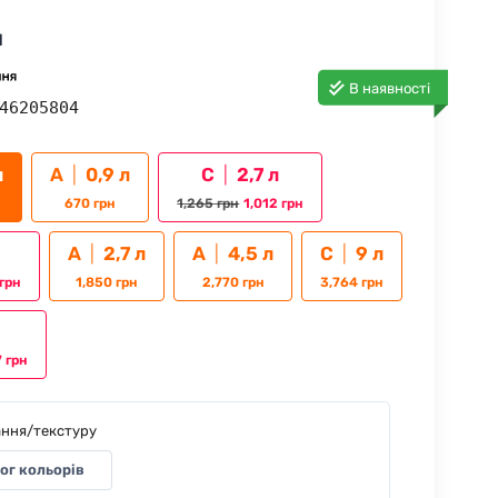
н
В наявності
46205804
л
А
|
0,9 л
С
|
2,7 л
670
грн
1,265
грн
1,012
грн
А
|
2,7 л
А
|
4,5 л
С
|
9 л
грн
1,850
грн
2,770
грн
3,764
грн
7
грн
ання/текстуру
ог кольорів