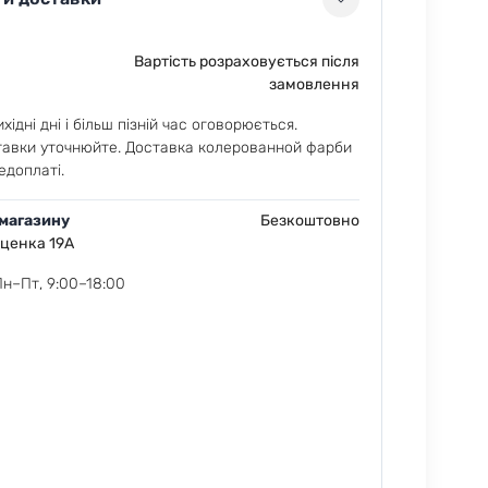
Вартість розраховується після
замовлення
хідні дні і більш пізній час оговорюється.
тавки уточнюйте. Доставка колерованной фарби
едоплаті.
 магазину
Безкоштовно
еценка 19А
Пн–Пт, 9:00–18:00