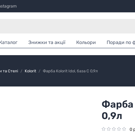
nstagram
Каталог
Знижки та акції
Кольори
Поради по 
и та Стелі
Kolorit
Фарба Kolorit Idol, база С 0,9л
Фарба K
0,9л
0 