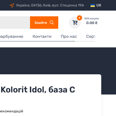
Україна, 04136, Київ, вул. Стеценка 19А
UK
0
Мій кошик
Знайти
0.00 ₴
фарбуванню
Контакти
Про нас
Сертифікати
olorit Idol, база С
рекомендацій