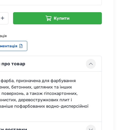
Купити
ація
ументація
 про товар
 - фарба, призначена для фарбування
них, бетонних, цегляних та інших
 поверхонь, а також гіпсокартонних,
нистих, деревостружкових плит і
раніше пофарбованих водно-дисперсійної
ти доставки