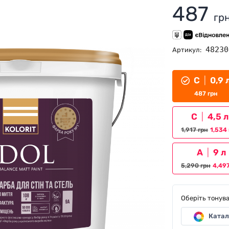
487
гр
48230
Артикул:
С
|
0,9 
487
грн
С
|
4,5 л
1,917
грн
1,534
А
|
9 л
5,290
грн
4,49
Оберіть тонув
Катал