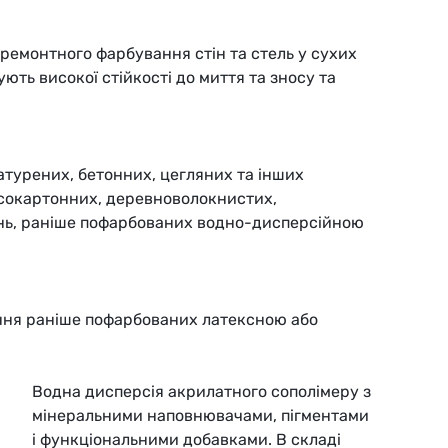
ремонтного фарбування стін та стель у сухих
ють високої стійкості до миття та зносу та
турених, бетонних, цегляних та інших
псокартонних, деревноволокнистих,
нь, раніше пофарбованих водно-дисперсійною
ння раніше пофарбованих латексною або
Водна дисперсія акрилатного сополімеру з
мінеральними наповнювачами, пігментами
і функціональними добавками. В складі