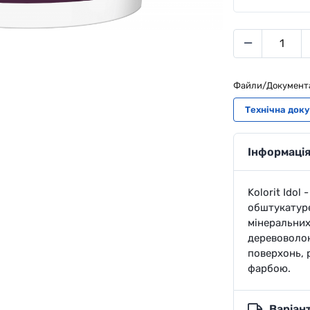
Файли/Документ
Технічна док
Інформація
Kolorit Idol
обштукатуре
мінеральних
деревоволок
поверхонь, 
фарбою.
Варіан