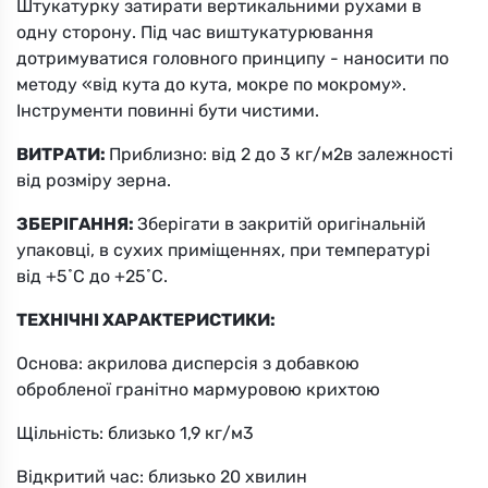
Штукатурку затирати вертикальними рухами в
одну сторону. Під час виштукатурювання
Вибрати
дотримуватися головного принципу - наносити по
методу «від кута до кута, мокре по мокрому».
Інструменти повинні бути чистими.
ВИТРАТИ:
Приблизно: від 2 до 3 кг/м2в залежності
від розміру зерна.
ЗБЕРІГАННЯ:
Зберігати в закритій оригінальній
9ZU
упаковці, в сухих приміщеннях, при температурі
від +5˚С до +25˚С.
Вибрати
ТЕХНІЧНІ ХАРАКТЕРИСТИКИ:
Основа: акрилова дисперсія з добавкою
обробленої гранітно мармуровою крихтою
Щільність: близько 1,9 кг/м3
Відкритий час: близько 20 хвилин