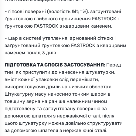
- гіпсові поверхні (вологість &lt; 1%), заґрунтовані
Вибрати
ґрунтовкою глибокого проникнення FASTROCK і
ґрунтовкою FASTROCK з кварцовим каменем.
- шар в системі утеплення, армований сіткою і
заґрунтований ґрунтовкою FASTROCK з кварцовим
каменем понад 3 днів.
ПІДГОТОВКА ТА СПОСІБ ЗАСТОСУВАННЯ:
Перед
9ZS
тим, як приступити до нанесення штукатурки,
вміст кожної упаковки слід перемішати,
Вибрати
використовуючи дриль на низьких оборотах.
Штукатурну масу наносимо тонким шаром в
товщину зерна на раніше належним чином
підготовлену та заґрунтовану поверхню за
допомогою шпателя з нержавіючої сталі. після
цього штукатурку можна довільно структурувати
за допомогою шпателя з нержавіючої сталі.
9ZT