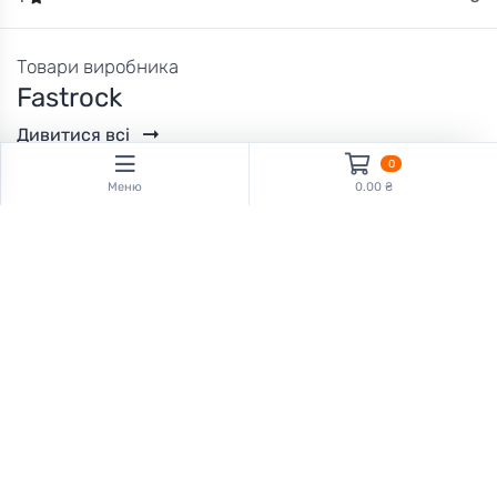
KKKT
Вибрати
Товари виробника
Fastrock
Дивитися всі
0
Меню
0.00 ₴
KKKV
Вибрати
Fastrock
Fastrock
Гранітна штукатурка
Гранітна штукатурка
Fastrock Granit PRO 14 кг
Fastrock Granit PRO 14 кг
(Orange)
(Графит)