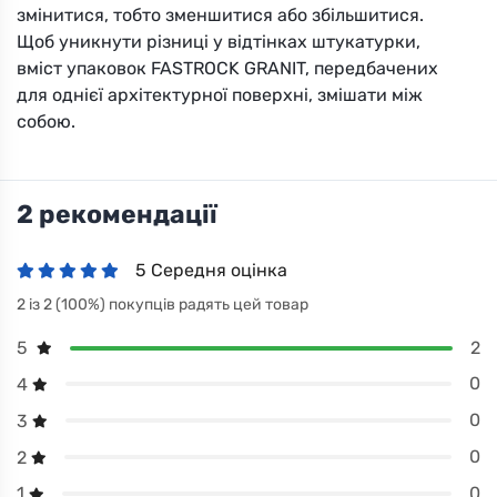
KKKM
змінитися, тобто зменшитися або збільшитися.
Щоб уникнути різниці у відтінках штукатурки,
Вибрати
вміст упаковок FASTROCK GRANIT, передбачених
для однієї архітектурної поверхні, змішати між
собою.
2 рекомендації
KKKO
5 Середня оцінка
2 із 2 (100%) покупців радять цей товар
Вибрати
2
5
0
4
0
3
0
2
0
1