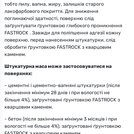
тобто пилу, вапна, жиру, залишків старого
Вибрати
лакофарбового покриття. Для зниження
поглинаючої здатності, поверхню слід
заґрунтувати ґрунтовкою глибокого проникнення
FASTROCK . Завжди для поліпшення адгезії кожну
поверхню, перед нанесенням штукатурки, слід
обробити ґрунтовкою FASTROCK з кварцовим
каменем.
9ZKS
Штукатурна маса може застосовуватися на
поверхнях:
Вибрати
- цементні і цементно-вапняні штукатурки (після
закінчення мінімум 28 днів і при вологості не
більше 4%), заґрунтовані ґрунтовкою FASTROCK з
кварцовим каменем.
- бетон (після закінчення мінімум 3 місяців і при
вологості не більше 4%), заґрунтовані ґрунтовкою
9ZOK
FASTROCK з кварцовим каменем.