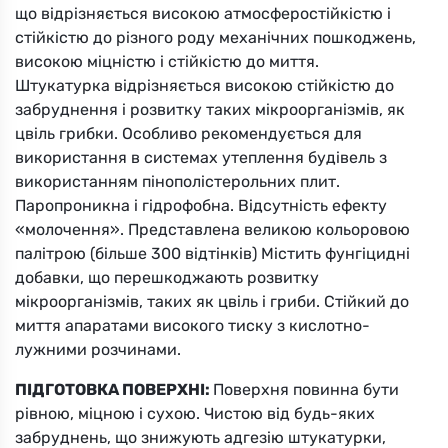
що відрізняється високою атмосферостійкістю і
Вибрати
стійкістю до різного роду механічних пошкоджень,
високою міцністю і стійкістю до миття.
Штукатурка відрізняється високою стійкістю до
забруднення і розвитку таких мікроорганізмів, як
цвіль грибки. Особливо рекомендується для
використання в системах утеплення будівель з
використанням пінополістерольних плит.
Паропроникна і гідрофобна. Відсутність ефекту
95ZQ
«молочення». Представлена великою кольоровою
палітрою (більше 300 відтінків) Містить фунгіцидні
Вибрати
добавки, що перешкоджають розвитку
мікроорганізмів, таких як цвіль і гриби. Стійкий до
миття апаратами високого тиску з кислотно-
лужними розчинами.
ПІДГОТОВКА ПОВЕРХНІ:
Поверхня повинна бути
рівною, міцною і сухою. Чистою від будь-яких
забруднень, що знижують адгезію штукатурки,
95ZR