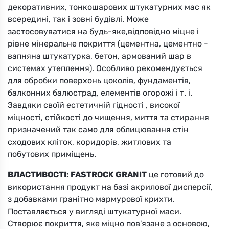
декоративних, тонкошарових штукатурних мас як
Вибрати
всередині, так і зовні будівлі. Може
застосовуватися на будь-яке,відповідно міцне і
рівне мінеральне покриття (цементна, цементно -
вапняна штукатурка, бетон, армований шар в
системах утеплення). Особливо рекомендується
для обробки поверхонь цоколів, фундаментів,
балконних балюстрад, елементів огорожі і т. і.
Завдяки своїй естетичній гідності , високої
95ZML
міцності, стійкості до чищення, миття та стирання
Вибрати
призначений так само для облицювання стін
сходових кліток, коридорів, житлових та
побутових приміщень.
ВЛАСТИВОСТІ: FASTROCK GRANIT
це готовий до
використання продукт на базі акрилової дисперсії,
з добавками гранітно мармурової крихти.
Поставляється у вигляді штукатурної маси.
95ZP
Створює покриття, яке міцно пов'язане з основою,