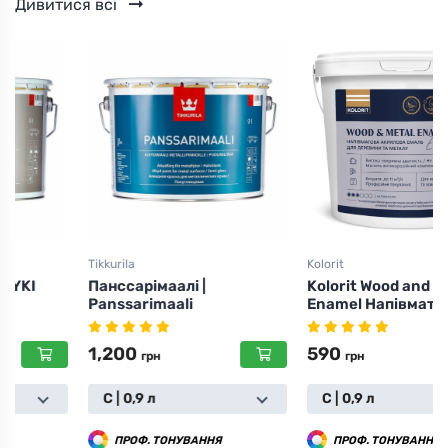
Дивитися всі
Tikkurila
Kolorit
Панссарімаалі |
Kolorit Wood and Metal
Panssarimaali
Enamel Напівматова | Вуд
і метал
1,200
590
грн
грн
С | 0,9 л
C | 0,9 л
ПРОФ. ТОНУВАННЯ
ПРОФ. ТОНУВАННЯ