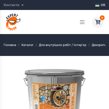
Контакти
UK
0
Головна
Каталог
Для внутрішніх робіт / Інтер'єр
Декоративн