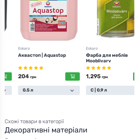
Eskaro
Eskaro
Аквастоп | Aquastop
Фарба для меблів
Mooblivarv
204
1,295
грн
грн
0.5 л
С | 0,9 л
Схожі товари в категорії
Декоративні матеріали