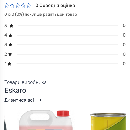
0 Середня оцінка
0 із 0 (0%) покупців радять цей товар
0
5
0
4
0
3
0
2
0
1
Товари виробника
Eskaro
Дивитися всі