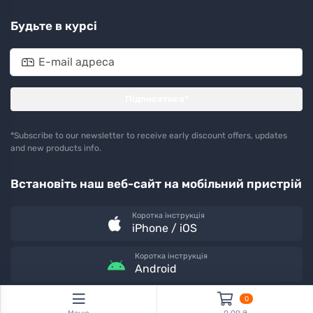
Будьте в курсі
Підписатися*
*Subscribe to our newsletter to receive early discount offers, updates
and new products info.
Встановіть наш веб-сайт на мобільний пристрій
Коротка інструкція
iPhone / iOS
Коротка інструкція
Android
0