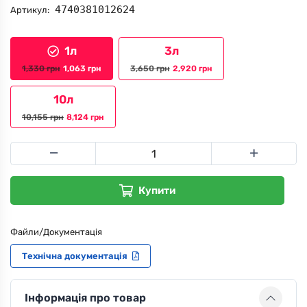
4740381012624
Артикул:
1л
3л
1,330
грн
1,063
грн
3,650
грн
2,920
грн
10л
10,155
грн
8,124
грн
Купити
Файли/Документація
Технічна документація
Інформація про товар