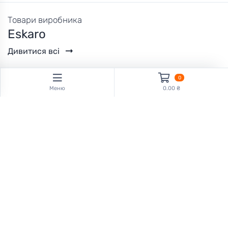
Товари виробника
Eskaro
Дивитися всі
0
Меню
0.00 ₴
Eskaro
Eskaro
Аквастоп | Aquastop
Фарба для меблів
Mooblivarv