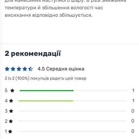
для нанесення наступного шару. В разі зниження
температури й збільшення вологості час
висихання відповідно збільшується.
2 рекомендації
4.5 Середня оцінка
2 із 2 (100%) покупців радять цей товар
1
5
1
4
0
3
0
2
0
1