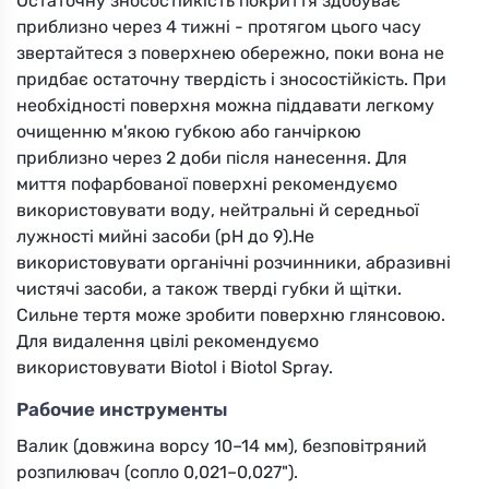
Остаточну зносостійкість покриття здобуває
приблизно через 4 тижні - протягом цього часу
звертайтеся з поверхнею обережно, поки вона не
придбає остаточну твердість і зносостійкість. При
необхідності поверхня можна піддавати легкому
очищенню м'якою губкою або ганчіркою
приблизно через 2 доби після нанесення. Для
миття пофарбованої поверхні рекомендуємо
використовувати воду, нейтральні й середньої
лужності мийні засоби (рН до 9).Не
використовувати органічні розчинники, абразивні
чистячі засоби, а також тверді губки й щітки.
Сильне тертя може зробити поверхню глянсовою.
Для видалення цвілі рекомендуємо
використовувати Biotol і Biotol Spray.
Рабочие инструменты
Валик (довжина ворсу 10–14 мм), безповітряний
розпилювач (сопло 0,021–0,027").