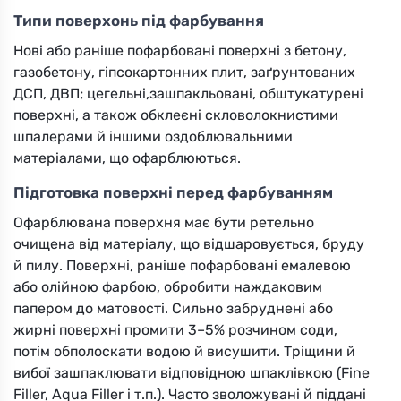
Типи поверхонь під фарбування
Нові або раніше пофарбовані поверхні з бетону,
газобетону, гіпсокартонних плит, заґрунтованих
ДСП, ДВП; цегельні,зашпакльовані, обштукатурені
поверхні, а також обклеєні скловолокнистими
шпалерами й іншими оздоблювальними
матеріалами, що офарблюються.
Підготовка поверхні перед фарбуванням
Офарблювана поверхня має бути ретельно
очищена від матеріалу, що відшаровується, бруду
й пилу. Поверхні, раніше пофарбовані емалевою
або олійною фарбою, обробити наждаковим
папером до матовості. Сильно забруднені або
жирні поверхні промити 3–5% розчином соди,
потім обполоскати водою й висушити. Тріщини й
вибої зашпаклювати відповідною шпаклівкою (Fine
Filler, Aqua Filler і т.п.). Часто зволожувані й піддані