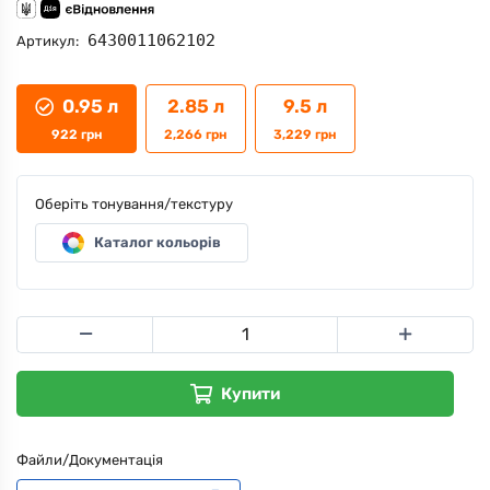
6430011062102
Артикул:
0.95 л
2.85 л
9.5 л
922
грн
2,266
грн
3,229
грн
Оберіть тонування/текстуру
Каталог кольорів
Купити
Файли/Документація