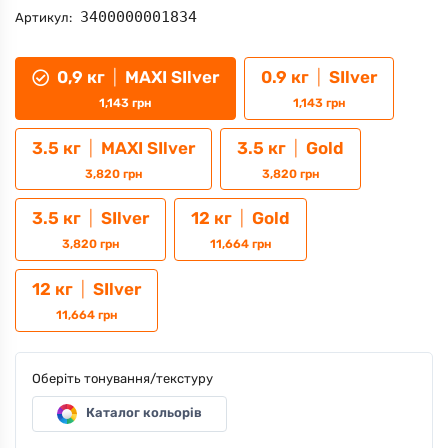
3400000001834
Артикул:
0,9 кг
|
MAXI SIlver
0.9 кг
|
SIlver
1,143
грн
1,143
грн
3.5 кг
|
MAXI SIlver
3.5 кг
|
Gold
3,820
грн
3,820
грн
3.5 кг
|
SIlver
12 кг
|
Gold
3,820
грн
11,664
грн
12 кг
|
SIlver
11,664
грн
Оберіть тонування/текстуру
Каталог кольорів