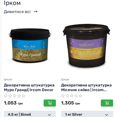
Ірком
Дивитися всі
Ірком
Ірком
Декоративна штукатурка
Декоративна штукатурка
Муро Гранді| Ircom Decor
Місячне сяйво | Ircom
Decor Moon Light
1,053
1,305
грн
грн
4.5 кг | Білий
1 кг Silver