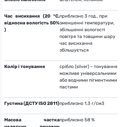
Час висихання (20 °С,
приблизно 3 год., при
відносна вологість 50%
зменшенні температури,
)
збільшенні вологості
повітря та товщини шару
час висихання
збільшується
Колір і тонування
срібло (silver) – тонування
можливе універсальними
або водними пігментними
пастами
Густина (ДСТУ ISO 2811)
приблизно 1,3 г/см3
Масова частка
приблизно 58 %
нелетких речовин