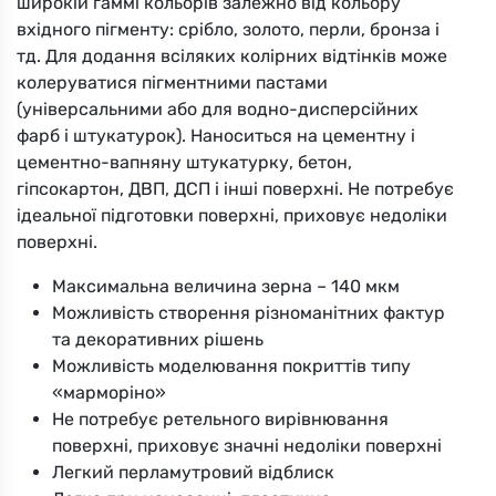
широкій гаммі кольорів залежно від кольору
вхідного пігменту: срібло, золото, перли, бронза і
тд. Для додання всіляких колірних відтінків може
колеруватися пігментними пастами
(універсальними або для водно-дисперсійних
фарб і штукатурок). Наноситься на цементну і
цементно-вапняну штукатурку, бетон,
гіпсокартон, ДВП, ДСП і інші поверхні. Не потребує
ідеальної підготовки поверхні, приховує недоліки
поверхні.
Максимальна величина зерна – 140 мкм
Можливість створення різноманітних фактур
та декоративних рішень
Можливість моделювання покриттів типу
«марморіно»
Не потребує ретельного вирівнювання
поверхні, приховує значні недоліки поверхні
Легкий перламутровий відблиск