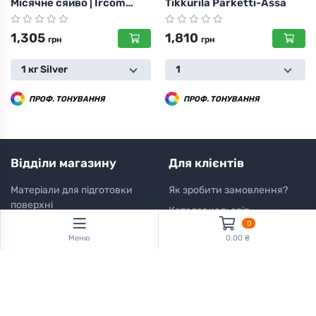
Місячне сяйво | Ircom
Tikkurila Parketti-Assa
Decor Moon Light
1,305
1,810
грн
грн
1 кг Silver
1
ПРОФ. ТОНУВАННЯ
ПРОФ. ТОНУВАННЯ
Відділи магазину
Для клієнтів
Матеріали для підготовки
Як зробити замовлення?
поверхні
Каталог кольорів
0
Для внутрішніх робіт /
Інформація про доставку
Меню
0.00 ₴
Інтер'єр
Тонування фарб
Для зовнішніх робіт
Доставка і повернення
Декоративні
Склополотно, склошпалери
Про нас