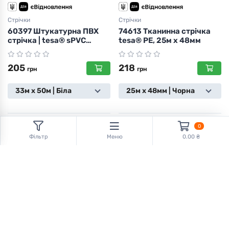
Стрічки
Стрічки
60397 Штукатурна ПВХ
74613 Тканинна стрічка
стрічка | tesa® sPVC
tesa® PE, 25м x 48мм
Plastering Embossed
205
218
грн
грн
33м х 50м | Біла
25м х 48мм | Чорна
0
Фільтр
Меню
0.00 ₴