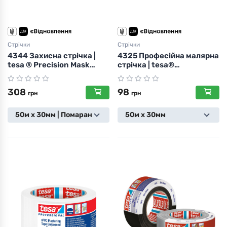
Стрічки
Стрічки
4344 Захисна стрічка |
4325 Професійна малярна
tesa ® Precision Mask
стрічка | tesa®
Standard
Professional Masking Tape
Pro White
308
98
грн
грн
50м х 30мм | Помаранчева
50м х 30мм