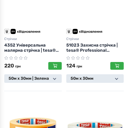
Стрічки
Стрічки
4352 Універсальна
51023 Захисна стрічка |
малярна стрічка | tesa®
tesa® Professional
Allround Mask
Masking Tape
220
124
грн
грн
50м х 30мм | Зелена
50м х 30мм