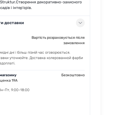
Struktur.Створення декоративно-захисного
адів і інтер'єрів.
ти доставки
Вартість розраховується після
замовлення
хідні дні і більш пізній час оговорюється.
тавки уточнюйте. Доставка колерованной фарби
едоплаті.
 магазину
Безкоштовно
еценка 19А
Пн–Пт, 9:00–18:00