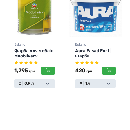
Eskaro
Eskaro
Aura Fasad Fort |
Aura Luxpro K&B
Фарба
3,645
грн
420
грн
2,551
грн
A | 1л
A | 10л