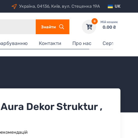
Україна, 04136, Київ, вул. Стеценка 19А
UK
0
Мій кошик
Знайти
0.00 ₴
фарбуванню
Контакти
Про нас
Сертифікати
 Aura Dekor Struktur ,
рекомендацій