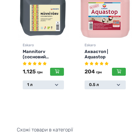
Eskaro
Eskaro
Аквастоп |
Фарба для меблів
Aquastop
Mooblivarv
204
1,295
грн
грн
0.5 л
С | 0,9 л
Схожі товари в категорії