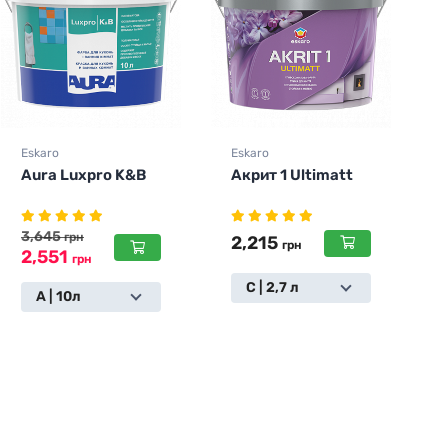
Eskaro
Eskaro
E
Акрит 1 Ultimatt
Порчвей
2,215
890
грн
грн
С | 2,7 л
С | 0,9 л