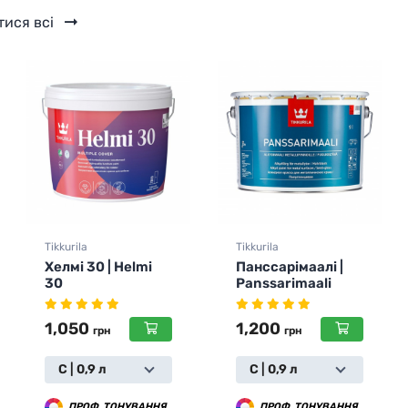
тися всі
Tikkurila
Tikkurila
Панссарімаалі |
Ґрунт адгезійний
Panssarimaali
Отекс Аква | Otex
Akva
1,200
1,190
грн
грн
С | 0,9 л
0,9 л
ПРОФ. ТОНУВАННЯ