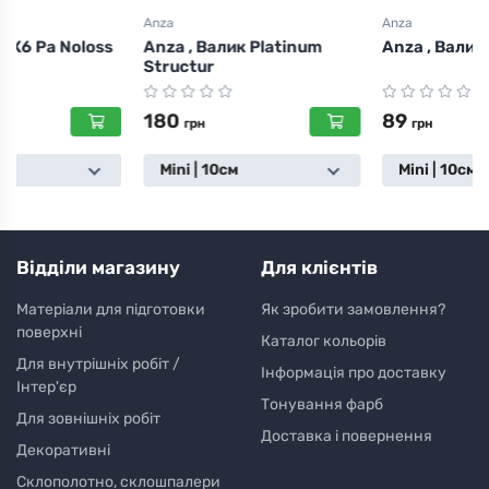
Anza
Anza
Anza , Валик Platinum
Anza , Валик Basic Soft
Structur
180
89
грн
грн
Mini | 10см
Mini | 10см
Відділи магазину
Для клієнтів
Матеріали для підготовки
Як зробити замовлення?
поверхні
Каталог кольорів
Для внутрішніх робіт /
Інформація про доставку
Інтер'єр
Тонування фарб
Для зовнішніх робіт
Доставка і повернення
Декоративні
Склополотно, склошпалери