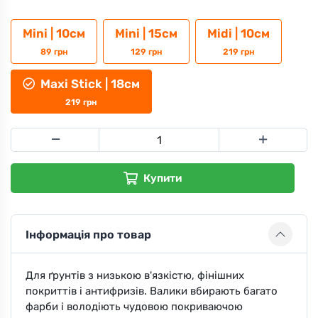
Mini | 10см
Mini | 15см
Midi | 10см
89
грн
129
грн
219
грн
Maxi Stick | 18см
219
грн
Купити
Інформація про товар
Для ґрунтів з низькою в'язкістю, фінішних
покриттів і антифризів. Валики вбирають багато
фарби і володіють чудовою покриваючою