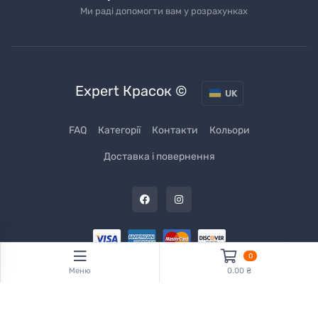
Ми раді допомогти вам у розрахунках
Expert Красок ©
UK
FAQ
Категорії
Контакти
Кольори
Доставка і повернення
0
Меню
0.00 ₴
Expertkrasok.com.ua © 2026 Усі права захищені. Powered by
Laravel
Framework