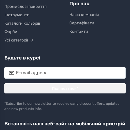
Про нас
Промислові покриття
Наша компанія
Інструменти
Сертифікати
Каталоги кольорів
Контакти
Фарби
Усі категорії
Будьте в курсі
Підписатися*
*Subscribe to our newsletter to receive early discount offers, updates
and new products info.
Встановіть наш веб-сайт на мобільний пристрій