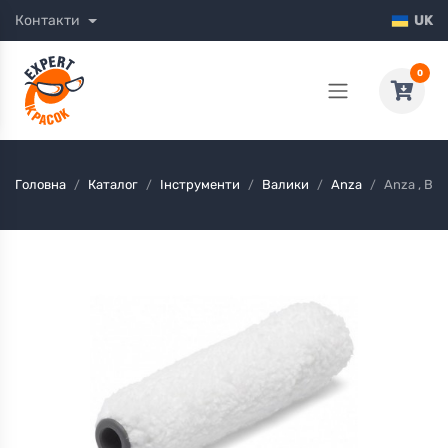
Контакти
UK
0
Головна
Каталог
Інструменти
Валики
Anza
Anza , Вал