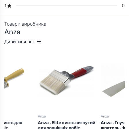
0
1
Товари виробника
Anza
Дивитися всі
Anza
Anza
Anza , Elite кисть вигнутий
Anza , Гнучкий стальний
для зовнішніх робіт
шпатель , 100мм