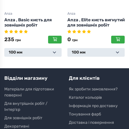
Anza
Anza
Anza , Elite кисть вигнутий
Anza , Elite кисть для
для зовнішніх робіт
лакування підлоги ,
200мм
0
0
грн
грн
100 мм
Відділи магазину
Для клієнтів
Матеріали для підготовки
Як зробити замовлення?
поверхні
Каталог кольорів
Для внутрішніх робіт /
Інформація про доставку
Інтер'єр
Тонування фарб
Для зовнішніх робіт
Доставка і повернення
Декоративні