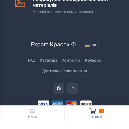
матеріалів
Ми раді допомогти вам у розрахунках
Expert Красок ©
UK
FAQ
Категорії
Контакти
Кольори
Доставка і повернення
0
Меню
0.00 ₴
Expertkrasok.com.ua © 2026 Усі права захищені. Powered by
Laravel
Framework