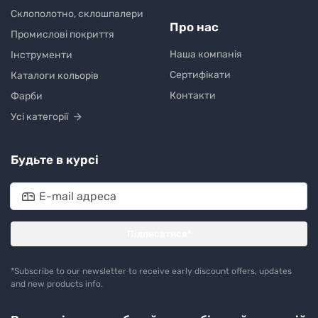
Склополотно, склошпалери
Про нас
Промислові покриття
Наша компанія
Інструменти
Сертифікати
Каталоги кольорів
Контакти
Фарби
Усі категорії
Будьте в курсі
Підписатися*
*Subscribe to our newsletter to receive early discount offers, updates
and new products info.