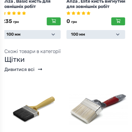
Anza , Elite кисть вигнутий
Anza , Гнучкий стальний
для зовнішніх робіт
шпатель , 100мм
0
0
грн
грн
100 мм
Схожі товари в категорії
Щітки
Дивитися всі