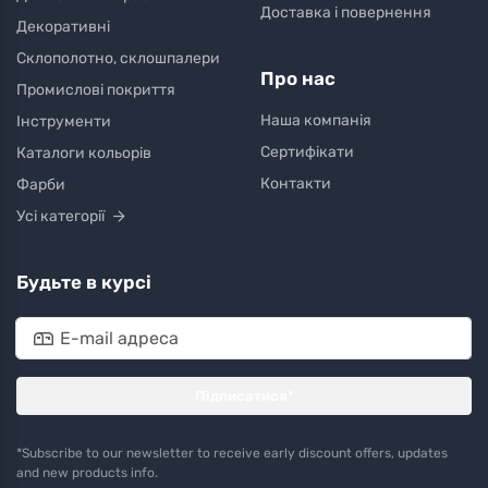
Доставка і повернення
Декоративні
Склополотно, склошпалери
Про нас
Промислові покриття
Наша компанія
Інструменти
Сертифікати
Каталоги кольорів
Контакти
Фарби
Усі категорії
Будьте в курсі
Підписатися*
*Subscribe to our newsletter to receive early discount offers, updates
and new products info.