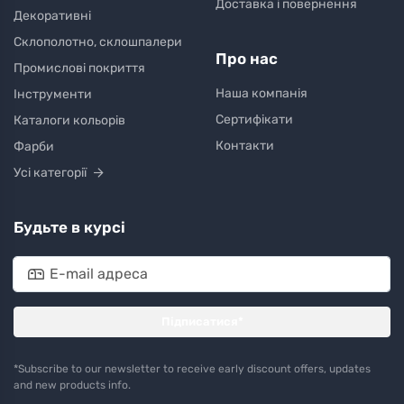
Доставка і повернення
Декоративні
Склополотно, склошпалери
Про нас
Промислові покриття
Наша компанія
Інструменти
Сертифікати
Каталоги кольорів
Контакти
Фарби
Усі категорії
Будьте в курсі
Підписатися*
*Subscribe to our newsletter to receive early discount offers, updates
and new products info.