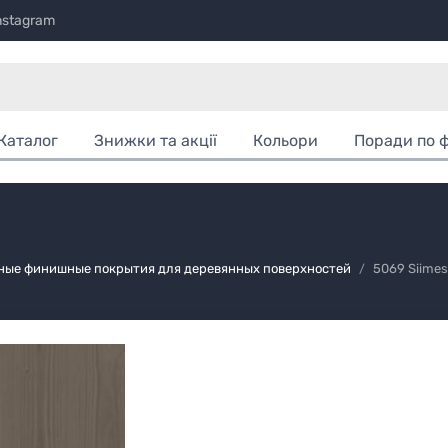
nstagram
Каталог
Знижки та акції
Кольори
Поради по 
ачные финишные покрытия для деревянных поверхностей
5069 Siimes