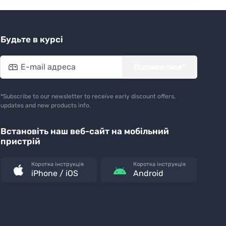
Будьте в курсі
Підписатися*
*Subscribe to our newsletter to receive early discount offers,
updates and new products info.
Встановіть наш веб-сайт на мобільний
пристрій
Коротка інструкція
Коротка інструкція
iPhone / iOS
Android