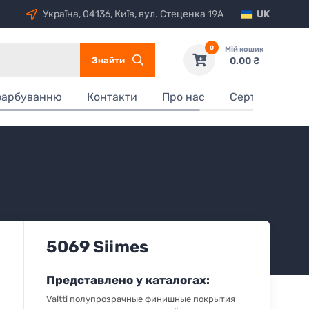
Україна, 04136, Київ, вул. Стеценка 19А
UK
0
Мій кошик
Знайти
0.00 ₴
фарбуванню
Контакти
Про нас
Сертифікати
5069 Siimes
Представлено у каталогах:
Valtti полупрозрачные финишные покрытия