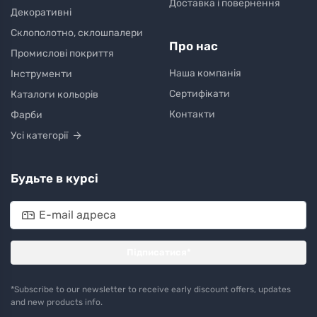
Доставка і повернення
Декоративні
Склополотно, склошпалери
Про нас
Промислові покриття
Наша компанія
Інструменти
Сертифікати
Каталоги кольорів
Контакти
Фарби
Усі категорії
Будьте в курсі
Підписатися*
*Subscribe to our newsletter to receive early discount offers, updates
and new products info.