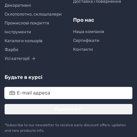
Доставка і повернення
Декоративні
Склополотно, склошпалери
Про нас
Промислові покриття
Наша компанія
Інструменти
Сертифікати
Каталоги кольорів
Контакти
Фарби
Усі категорії
Будьте в курсі
Підписатися*
*Subscribe to our newsletter to receive early discount offers, updates
and new products info.